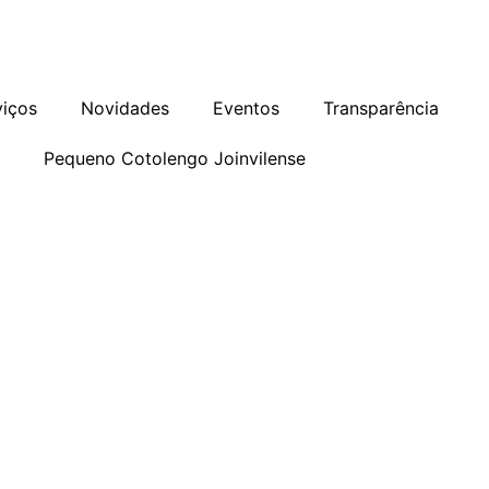
as
Programa de Integridade
Ouvidoria
viços
Novidades
Eventos
Transparência
o
Pequeno Cotolengo Joinvilense