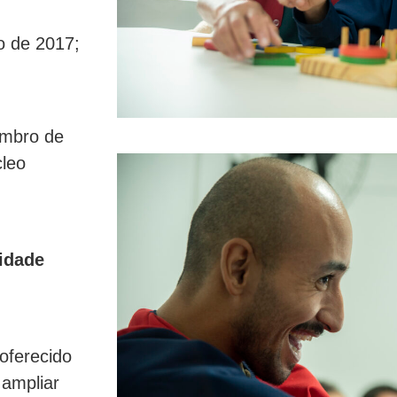
o de 2017;
embro de
cleo
idade
oferecido
 ampliar