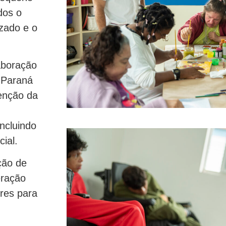
dos o
zado e o
aboração
 Paraná
tenção da
ncluindo
ial.
ção de
eração
ores para