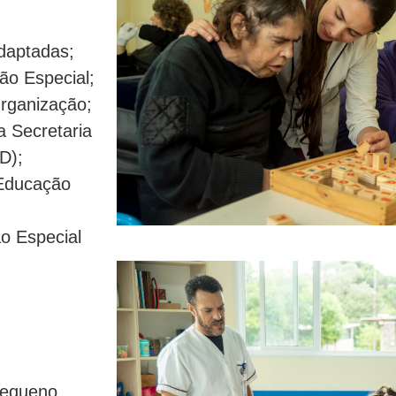
adaptadas;
ão Especial;
Organização;
a Secretaria
D);
 Educação
o Especial
Pequeno