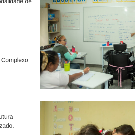
dalidade de
o Complexo
utura
izado.