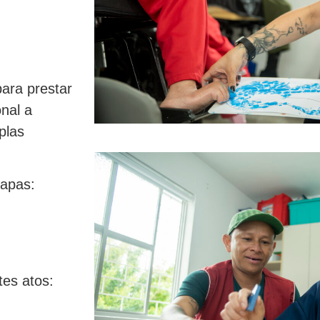
ara prestar
nal a
plas
tapas:
tes atos: