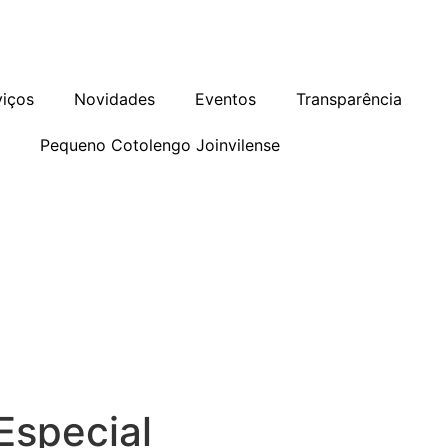
as
Programa de Integridade
Ouvidoria
viços
Novidades
Eventos
Transparência
o
Pequeno Cotolengo Joinvilense
Especial