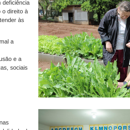
 deficiência
 o direito à
tender às
rmal a
lusão e a
as, sociais
 nas