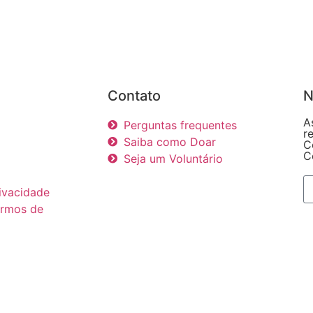
Contato
N
A
Perguntas frequentes
r
Saiba como Doar
C
C
Seja um Voluntário
rivacidade
ermos de