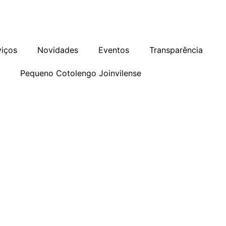
as
Programa de Integridade
Ouvidoria
viços
Novidades
Eventos
Transparência
o
Pequeno Cotolengo Joinvilense