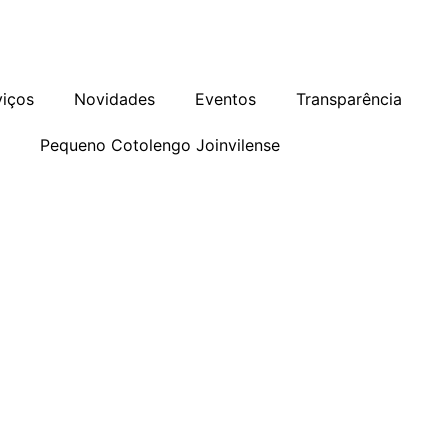
as
Programa de Integridade
Ouvidoria
viços
Novidades
Eventos
Transparência
o
Pequeno Cotolengo Joinvilense