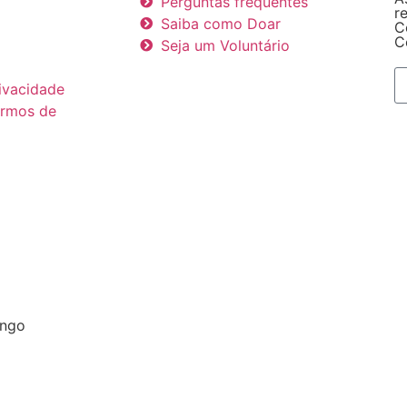
Perguntas frequentes
r
Saiba como Doar
C
C
Seja um Voluntário
rivacidade
ermos de
engo