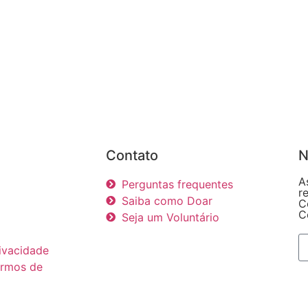
Contato
N
A
Perguntas frequentes
r
Saiba como Doar
C
C
Seja um Voluntário
rivacidade
ermos de