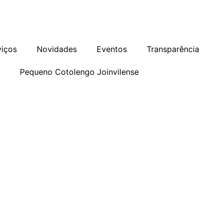
as
Programa de Integridade
Ouvidoria
viços
Novidades
Eventos
Transparência
o
Pequeno Cotolengo Joinvilense