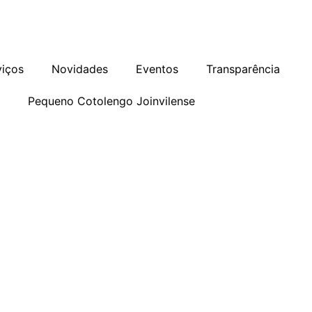
as
Programa de Integridade
Ouvidoria
viços
Novidades
Eventos
Transparência
o
Pequeno Cotolengo Joinvilense