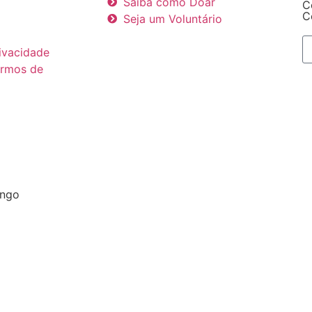
Saiba como Doar
C
C
Seja um Voluntário
rivacidade
ermos de
engo