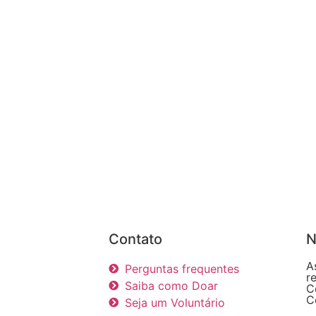
Contato
N
A
Perguntas frequentes
r
Saiba como Doar
C
C
Seja um Voluntário