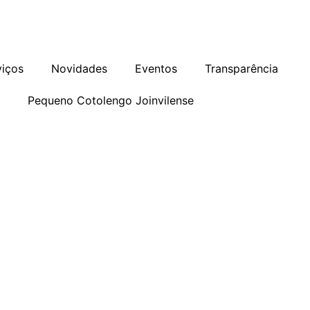
as
Programa de Integridade
Ouvidoria
viços
Novidades
Eventos
Transparência
o
Pequeno Cotolengo Joinvilense